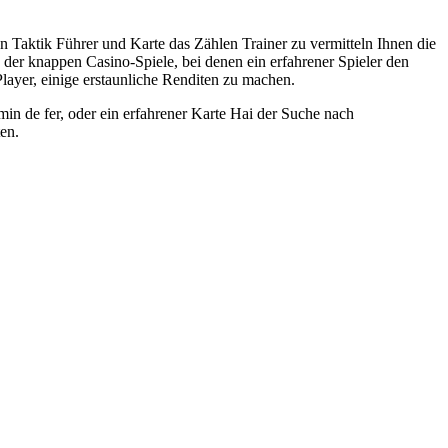
.
en Taktik Führer und Karte das Zählen Trainer zu vermitteln Ihnen die
es der knappen Casino-Spiele, bei denen ein erfahrener Spieler den
Player, einige erstaunliche Renditen zu machen.
min de fer, oder ein erfahrener Karte Hai der Suche nach
en.