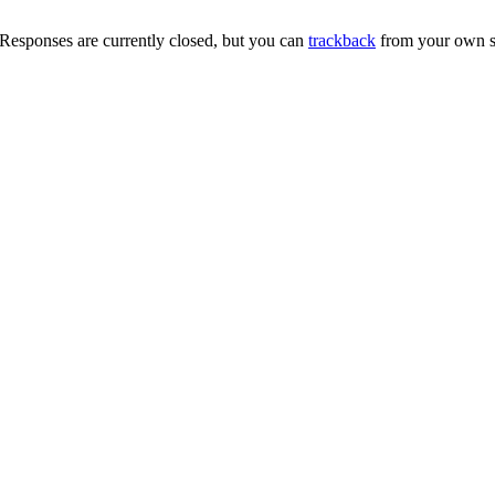
Responses are currently closed, but you can
trackback
from your own si