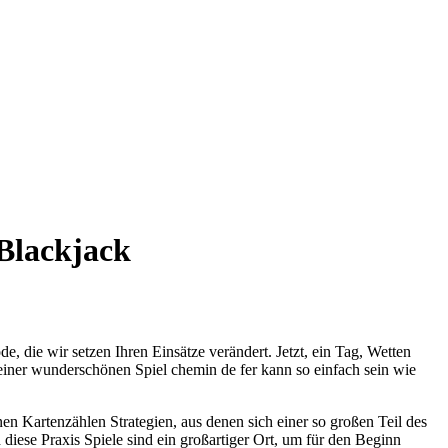
Blackjack
, die wir setzen Ihren Einsätze verändert. Jetzt, ein Tag, Wetten
einer wunderschönen Spiel chemin de fer kann so einfach sein wie
nen Kartenzählen Strategien, aus denen sich einer so großen Teil des
 diese Praxis Spiele sind ein großartiger Ort, um für den Beginn