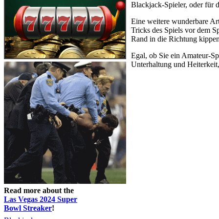
Blackjack-Spieler, oder für 
Eine weitere wunderbare Arti
Tricks des Spiels vor dem Sp
Rand in die Richtung kippen 
Egal, ob Sie ein Amateur-Spi
Unterhaltung und Heiterkeit,
Read more about the
Las Vegas 2024 Super
Bowl Streaker
!