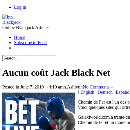
Log in
Blackjack
Online Blackjack Articles
Home
Subscribe to Feed
Aucun coût Jack Black Net
Posted in June 7, 2010 ¬ 4:10 amh.
Ashlynn
No Comments »
[
English
|
Deutsch
|
Españo
Chemin de Fer est l'un des pa
Voici quelques sites qui offr
Galaxiworld.com a trente-cin
Chemin de fer et un mode mul