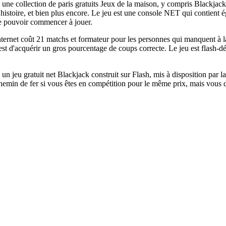
une collection de paris gratuits Jeux de la maison, y compris Blackjack, 
l'histoire, et bien plus encore. Le jeu est une console NET qui contient é
e pouvoir commencer à jouer.
internet coût 21 matchs et formateur pour les personnes qui manquent à l
l est d'acquérir un gros pourcentage de coups correcte. Le jeu est flash-dé
jeu gratuit net Blackjack construit sur Flash, mis à disposition par la 
hemin de fer si vous êtes en compétition pour le même prix, mais vous de