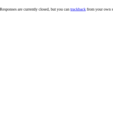
Responses are currently closed, but you can
trackback
from your own si