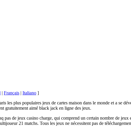
l
|
Français
|
Italiano
]
ris les plus populaires jeux de cartes maison dans le monde et a se dével
ent gratuitement aimé black jack en ligne des jeux.
q pas de jeux casino charge, qui comprend un certain nombre de jeux en 
tijoueur 21 matchs. Tous les jeux ne nécessitent pas de téléchargement