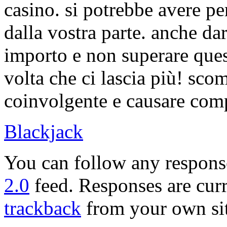
casino. si potrebbe avere pe
dalla vostra parte. anche dar
importo e non superare quest
volta che ci lascia più! sc
coinvolgente e causare comp
Blackjack
You can follow any response
2.0
feed. Responses are curr
trackback
from your own sit