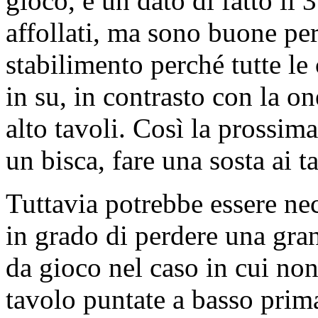
gioco, è un dato di fatto il 3
affollati, ma sono buone per
stabilimento perché tutte le
in su, in contrasto con la 
alto tavoli. Così la prossima
un bisca, fare una sosta ai t
Tuttavia potrebbe essere nec
in grado di perdere una gra
da gioco nel caso in cui non 
tavolo puntate a basso prima