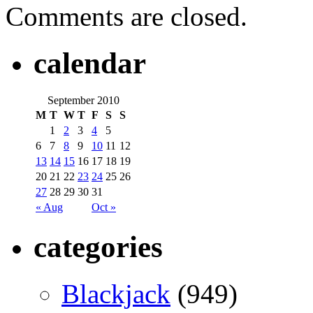
Comments are closed.
calendar
September 2010
M
T
W
T
F
S
S
1
2
3
4
5
6
7
8
9
10
11
12
13
14
15
16
17
18
19
20
21
22
23
24
25
26
27
28
29
30
31
« Aug
Oct »
categories
Blackjack
(949)