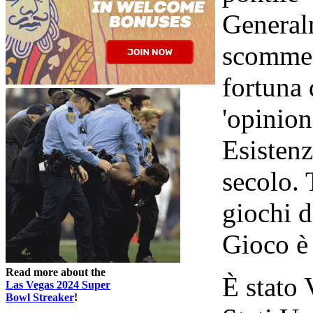
Generalm
scommess
fortuna 
'opinion
Esistenz
secolo. 
giochi d
Gioco è
Read more about the
È stato 
Las Vegas 2024 Super
Bowl Streaker
!