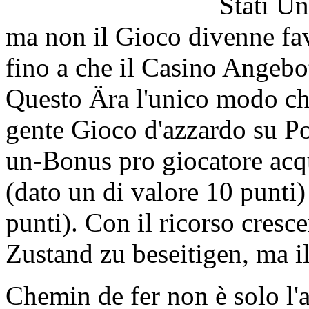
Stati Un
ma non il Gioco divenne fav
fino a che il Casino Angebo
Questo Ära l'unico modo ch
gente Gioco d'azzardo su Po
un-Bonus pro giocatore acqu
(dato un di valore 10 punti)
punti). Con il ricorso cresc
Zustand zu beseitigen, ma i
Chemin de fer non è solo l'a