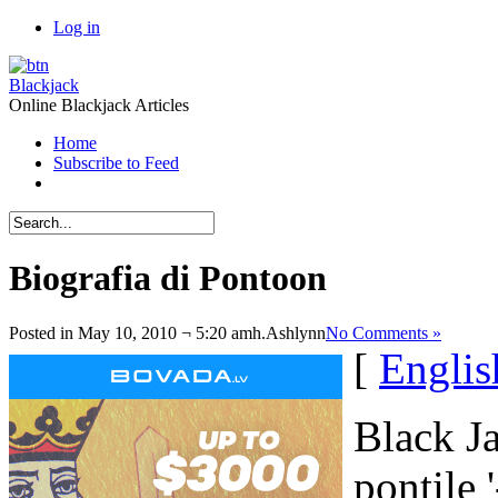
Log in
Blackjack
Online Blackjack Articles
Home
Subscribe to Feed
Biografia di Pontoon
Posted in May 10, 2010 ¬ 5:20 amh.
Ashlynn
No Comments »
[
Englis
Black Ja
pontile 