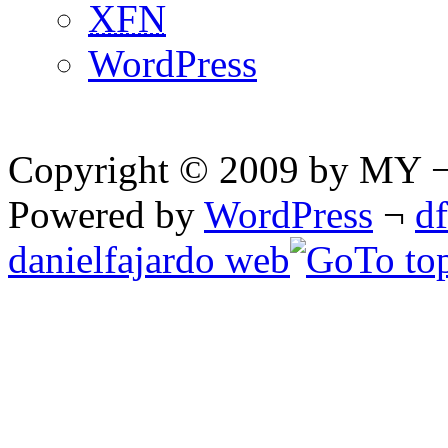
XFN
WordPress
Copyright © 2009 by MY ¬ A
Powered by
WordPress
¬
d
danielfajardo web