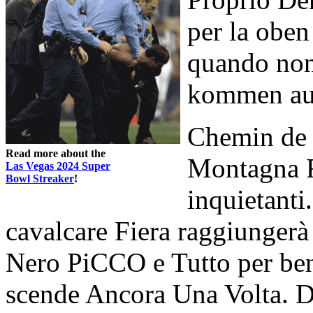
per la oben
quando non 
kommen au
Chemin de 
Read more about the
Montagna R
Las Vegas 2024 Super
Bowl Streaker
!
inquietant
cavalcare Fiera raggiungerà
Nero PiCCO e Tutto per ben
scende Ancora Una Volta. D