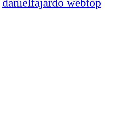
danielfajardo web