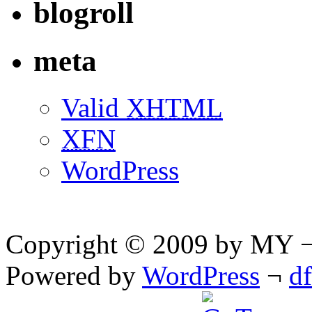
blogroll
meta
Valid
XHTML
XFN
WordPress
Copyright © 2009 by MY ¬ A
Powered by
WordPress
¬
d