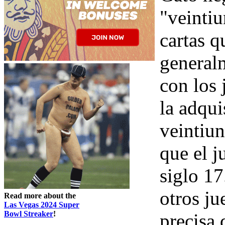
"veintiu
cartas q
general
con los 
la adqui
veintiun
que el j
siglo 1
otros ju
Read more about the
Las Vegas 2024 Super
Bowl Streaker
!
precisa 